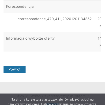
Korespondencja
correspondence_470_411_20201201134852
203
KB
Informacja o wyborze oferty
149
KB
Powrót
©2026 Szpital Psychiatryczny w Radomiu
Ta strona korzysta z ciasteczek aby świadczyć usługi na
najwyższym poziomie. Dalsze korzystanie ze strony oznacza,