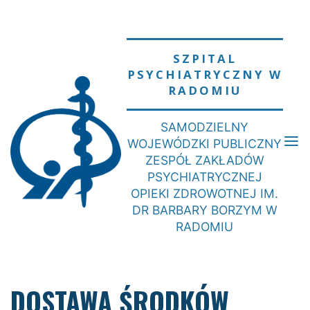
Skip
to
content
SZPITAL
PSYCHIATRYCZNY W
RADOMIU
SAMODZIELNY
WOJEWÓDZKI PUBLICZNY
ZESPÓŁ ZAKŁADÓW
PSYCHIATRYCZNEJ
OPIEKI ZDROWOTNEJ IM.
DR BARBARY BORZYM W
RADOMIU
DOSTAWA ŚRODKÓW