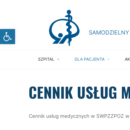
Skip
to
content
Otwórz pasek narzędzi
SAMODZIELNY
SZPITAL
DLA PACJENTA
AK
CENNIK USŁUG 
Cennik usług medycznych w SWPZZPOZ w Ra