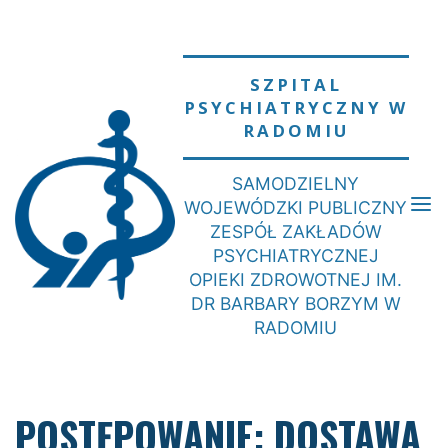
Skip
to
content
SZPITAL
PSYCHIATRYCZNY W
RADOMIU
SAMODZIELNY
WOJEWÓDZKI PUBLICZNY
ZESPÓŁ ZAKŁADÓW
PSYCHIATRYCZNEJ
OPIEKI ZDROWOTNEJ IM.
DR BARBARY BORZYM W
RADOMIU
POSTĘPOWANIE: DOSTAWA