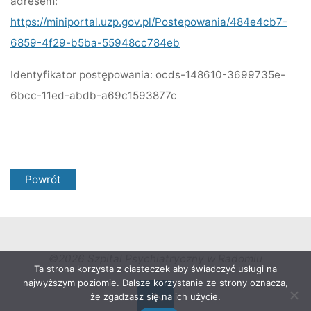
adresem:
https://miniportal.uzp.gov.pl/Postepowania/484e4cb7-
6859-4f29-b5ba-55948cc784eb
Identyfikator postępowania:
ocds-148610-3699735e-
6bcc-11ed-abdb-a69c1593877c
Powrót
©2026 Szpital Psychiatryczny w Radomiu
Ta strona korzysta z ciasteczek aby świadczyć usługi na
najwyższym poziomie. Dalsze korzystanie ze strony oznacza,
że zgadzasz się na ich użycie.